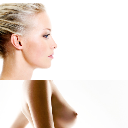
Gesicht
Von Faltenkorrektur mit Hyaluronsäure und Botox®,
bis Lidstraffung, Stirnlift und Facelift.
Brust
Brustvergösserung, Brustverkleinerung, Brustraffung, Brustaufbau mit
Eigengewebe nach der Krebs-OP.