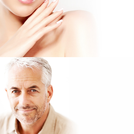
Hände
Dupuytren’sche Erkrankung, Karpaltunnel-Syndrom,
Schnellender Finger: Konsultieren Sie mich.
Männer
Ästhetische Chirurgie für den Mann: bei Falten, Gynäkomastie,
übermäßigem Schwitzen, Aknenarben und mehr.